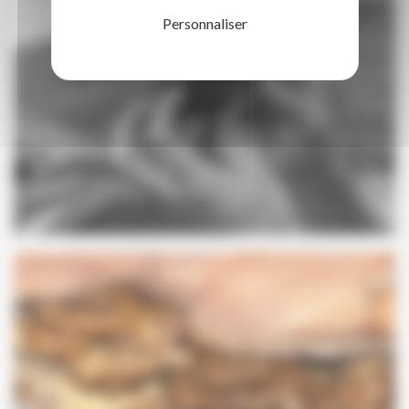
Personnaliser