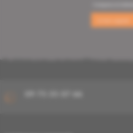
Comparez et n’atten
Se faire rappeler
09 75 35 07 66