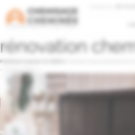
Panneau de gestion des cookies
Téléphone
09 75 3
CH
rénovation che
Published on
janvier 16, 2020
in
Cheminée Haussmannienne
Full r
←
Previous
Next
→