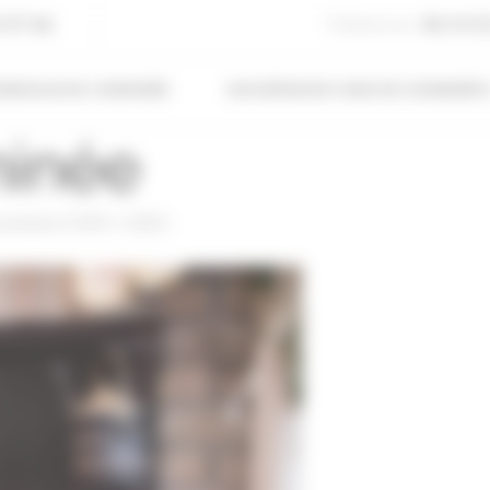
5 07 66
Téléphone
06 14 3
EMISAGE DE CHEMINÉE
NOS RÉNOVATIONS DE CHEMINÉE
minée
esolution (1920 × 1281)