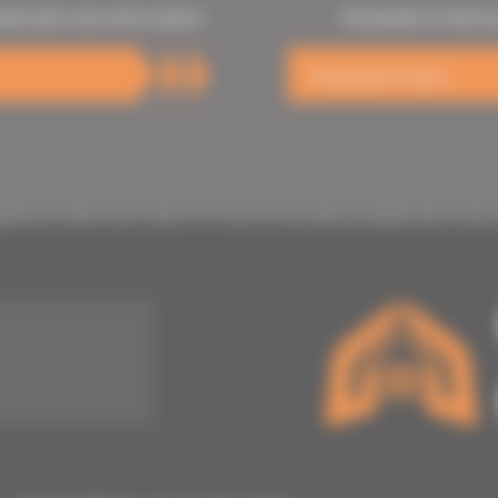
dez plus vous serez surpris
Demandez un devis p
Demande de devis