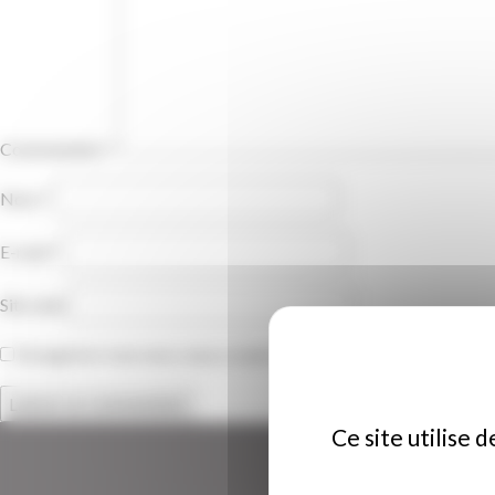
Commentaire
*
Nom
*
E-mail
*
Site web
Enregistrer mon nom, mon e-mail et mon site dans le navigateu
Ce site utilise 